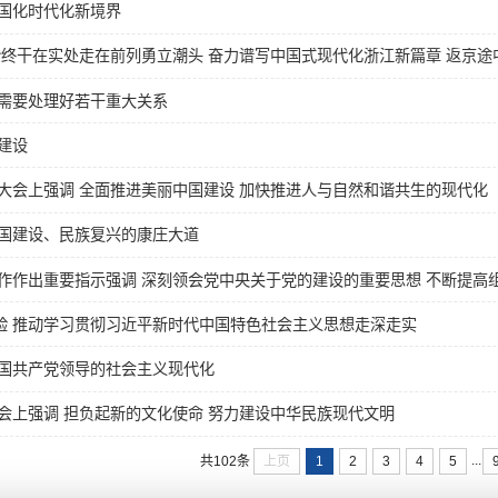
国化时代化新境界
终干在实处走在前列勇立潮头 奋力谱写中国式现代化浙江新篇章 返京途中在
需要处理好若干重大关系
建设
大会上强调 全面推进美丽中国建设 加快推进人与自然和谐共生的现代化
国建设、民族复兴的康庄大道
作出重要指示强调 深刻领会党中央关于党的建设的重要思想 不断提高组织
经验 推动学习贯彻习近平新时代中国特色社会主义思想走深走实
国共产党领导的社会主义现代化
会上强调 担负起新的文化使命 努力建设中华民族现代文明
...
上页
1
2
3
4
5
共102条