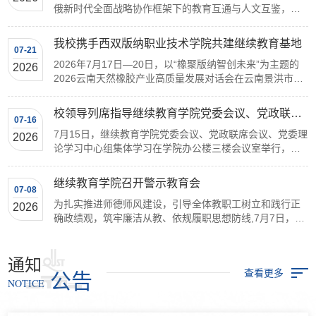
俄新时代全面战略协作框架下的教育互通与人文互鉴，近
日，我校迎来俄罗斯人民友谊大学94...
我校携手西双版纳职业技术学院共建继续教育基地
07-21
2026年7月17日—20日，以“橡聚版纳智创未来”为主题的
2026
2026云南天然橡胶产业高质量发展对话会在云南景洪市举
办。本次活动由青岛科技大学校友总...
校领导列席指导继续教育学院党委会议、党政联席会议和党委理论学习中心组集体学习
07-16
7月15日，继续教育学院党委会议、党政联席会议、党委理
2026
论学习中心组集体学习在学院办公楼三楼会议室举行，校
党委常委、副校长丁林列席指导并讲...
继续教育学院召开警示教育会
07-08
为扎实推进师德师风建设，引导全体教职工树立和践行正
2026
确政绩观，筑牢廉洁从教、依规履职思想防线,7月7日，继
续教育学院在办公楼三楼会议室召开...
通知
查看更多
公告
NOTICE