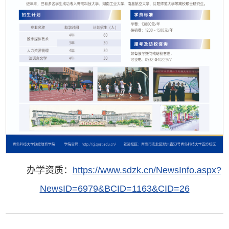
办学资质：
https://www.sdzk.cn/NewsInfo.aspx?
NewsID=6979&BCID=1163&CID=26