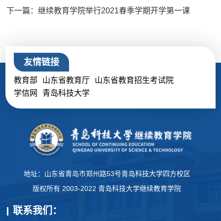
下一篇：继续教育学院举行2021春季学期开学第一课
友情链接
教育部
山东省教育厅
山东省教育招生考试院
学信网
青岛科技大学
地址：山东省青岛市郑州路53号青岛科技大学四方校区
版权所有 2003-2022 青岛科技大学继续教育学院
联系我们：