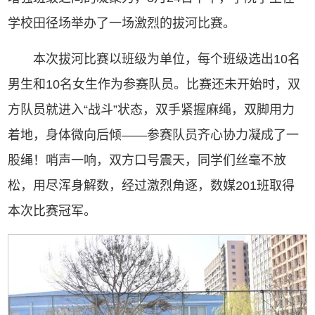
学校田径场举办了一场激烈的拔河比赛。
本次拔河比赛以班级为单位，每个班级选出10名
男生和10名女生作为参赛队员。比赛还未开始时，双
方队员就进入“战斗”状态，双手紧握麻绳，双脚用力
着地，身体微向后倾——参赛队员齐心协力凝成了一
股绳！哨声一响，双方口号震天，同学们丝毫不放
松，用尽浑身解数，经过激烈角逐，数媒201班取得
本次比赛冠军。