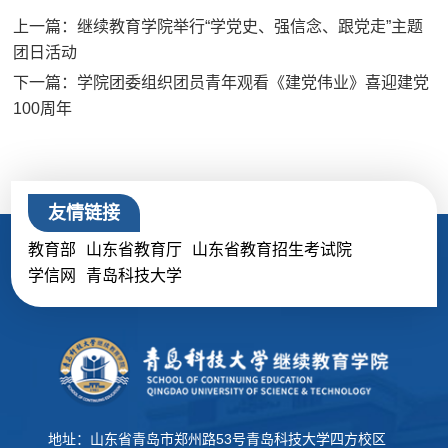
上一篇：继续教育学院举行“学党史、强信念、跟党走”主题
团日活动
下一篇：学院团委组织团员青年观看《建党伟业》喜迎建党
100周年
友情链接
教育部
山东省教育厅
山东省教育招生考试院
学信网
青岛科技大学
地址：山东省青岛市郑州路53号青岛科技大学四方校区