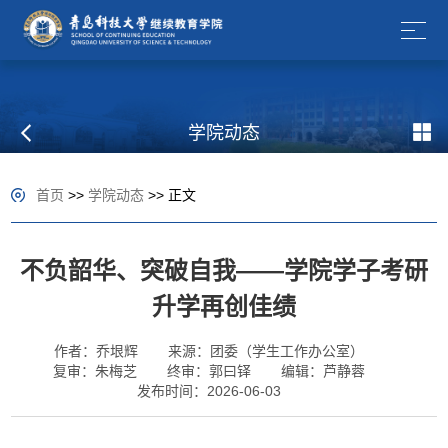
学院动态
首页
>>
学院动态
>> 正文
不负韶华、突破自我——学院学子考研
升学再创佳绩
作者：乔垠辉
来源：团委（学生工作办公室）
复审：朱梅芝
终审：郭曰铎
编辑：芦静蓉
发布时间：2026-06-03