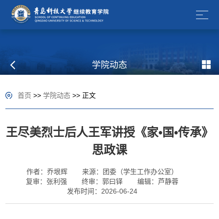
学院动态
首页
>>
学院动态
>> 正文
王尽美烈士后人王军讲授《家•国•传承》
思政课
作者：乔垠辉
来源：团委（学生工作办公室）
复审：张利强
终审：郭曰铎
编辑：芦静蓉
发布时间：2026-06-24