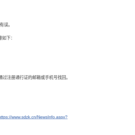
息有误。
排如下：
，可通过注册通行证的邮箱或手机号找回。
https://www.sdzk.cn/NewsInfo.aspx?