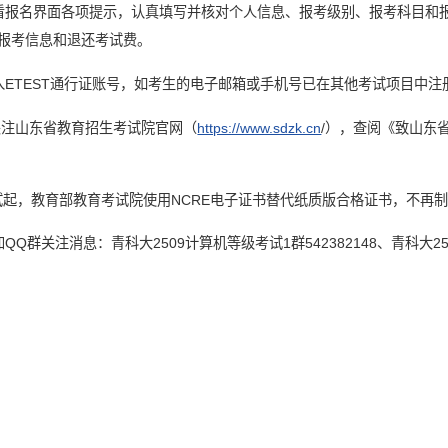
看报名界面各项提示，认真填写并核对个人信息、报考级别、报考科目和
报考信息和退还考试费。
入ETEST通行证账号，如考生的电子邮箱或手机号已在其他考试项目中
起关注山东省教育招生考试院官网（
https://www.sdzk.cn
/），查阅《致山东
月考试起，教育部教育考试院使用NCRE电子证书替代纸质版合格证书，不再
Q群关注消息：青科大2509计算机等级考试1群542382148、青科大2509计