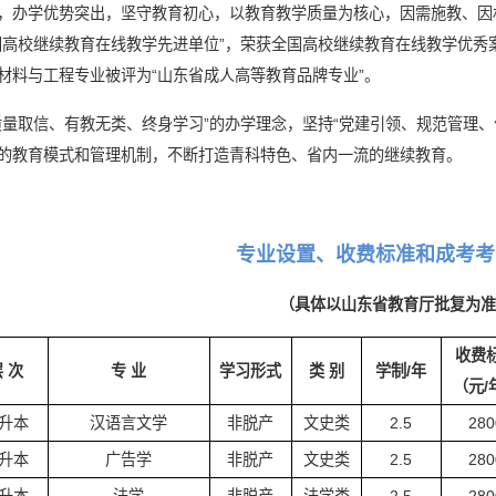
，办学优势突出，坚守教育初心，以教育教学质量为核心，因需施教、因
国高校继续教育在线教学先进单位”，荣获全国高校继续教育在线教学优秀
材料与工程专业被评为“山东省成人高等教育品牌专业”。
质量取信、有教无类、终身学习”的办学理念，坚持“党建引领、规范管理
的教育模式和管理机制，不断打造青科特色、省内一流的继续教育。
专业设置、收费标准和成考考
（具体以山东省教育厅批复为准
收费
 次
专 业
学习形式
类 别
学制/年
（元/
升本
汉语言文学
非脱产
文史类
2.5
280
升本
广告学
非脱产
文史类
2.5
280