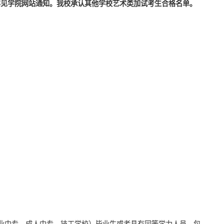
时详见学院网站通知。我校承认其他学校艺术类加试考生合格名单。
职业中专、成人中专、技工学校）毕业生或者具有同等学力人员，包