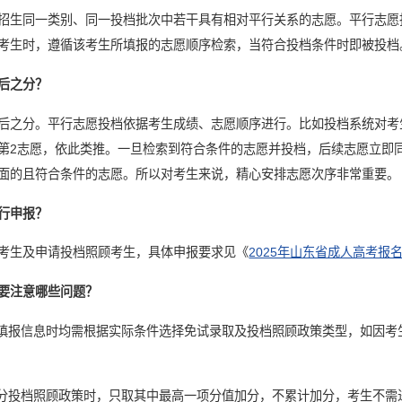
招生同一类别、同一投档批次中若干具有相对平行关系的志愿。平行志愿
考生时，遵循该考生所填报的志愿顺序检索，当符合投档条件时即被投档
后之分？
后之分。平行志愿投档依据考生成绩、志愿顺序进行。比如投档系统对考
第2志愿，依此类推。一旦检索到符合条件的志愿并投档，后续志愿立即
面的且符合条件的志愿。所以对考生来说，精心安排志愿次序非常重要。
行申报？
考生及申请投档照顾考生，具体申报要求见《
2025年山东省成人高考报
要注意哪些问题？
上填报信息时均需根据实际条件选择免试录取及投档照顾政策类型，如因
加分投档照顾政策时，只取其中最高一项分值加分，不累计加分，考生不需进行