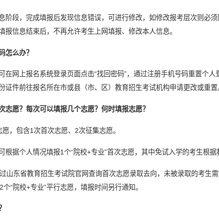
息阶段，完成填报后发现信息错误，可进行修改，如修改报考层次则必须
填报信息结束后，不再允许考生上网填报、修改本人信息。
码怎么办？
可在网上报名系统登录页面点击“找回密码”，通过注册手机号码重置个人
份证件前往报名所在市或县（市、区）教育招生考试机构申请更改或重置
次志愿？每次可以填报几个志愿？何时填报志愿？
志愿，包含1次首次志愿、2次征集志愿。
可根据个人情况填报1个“院校+专业”首次志愿，其中免试入学的考生根
通过山东省教育招生考试院官网查询首次志愿录取去向，未被录取的考生
2个“院校+专业”平行志愿，填报时间另行通知。
？