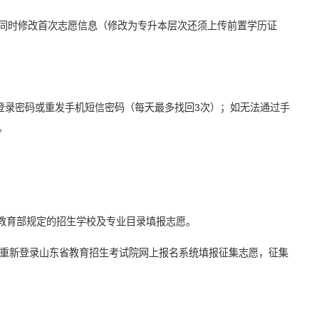
同时修改首次志愿信息（修改为专升本层次还须上传前置学历证
登录密码或重发手机短信密码（每天最多找回3次）；如无法通过手
。
据教育部规定的招生学校及专业目录填报志愿。
需重新登录山东省教育招生考试院网上报名系统填报征集志愿，征集