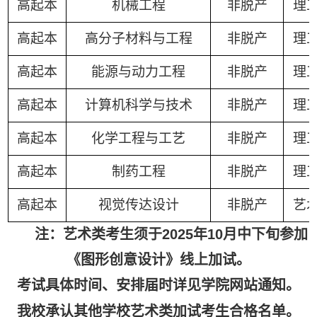
高起本
机械工程
非脱产
理
高起本
高分子材料与工程
非脱产
理
高起本
能源与动力工程
非脱产
理
高起本
计算机科学与技术
非脱产
理
高起本
化学工程与工艺
非脱产
理
高起本
制药工程
非脱产
理
高起本
视觉传达设计
非脱产
艺
注：艺术类考生须于2025年10月中下旬参加
《图形创意设计》线上加试。
考试具体时间、安排届时详见学院网站通知。
我校承认其他学校艺术类加试考生合格名单。